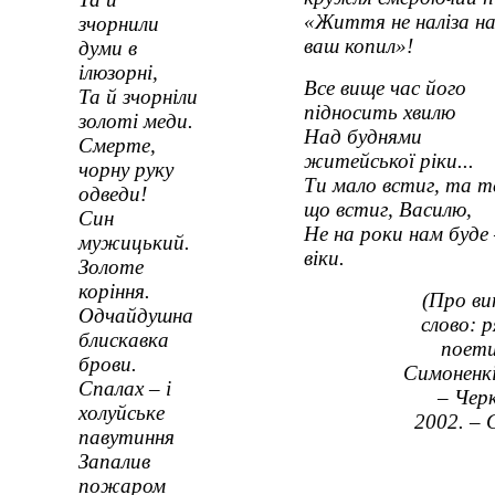
«Життя не наліза н
зчорнили
ваш копил»!
думи в
ілюзорні,
Все вище час його
Та й зчорніли
підносить хвилю
золоті меди.
Над буднями
Смерте,
житейської ріки...
чорну руку
Ти мало встиг, та т
одведи!
що встиг, Василю,
Син
Не на роки нам буде 
мужицький.
віки.
Золоте
коріння.
(Про ви
Одчайдушна
слово: 
блискавка
поети
брови.
Симоненкі
Спалах – і
– Чер
холуйське
2002. – 
павутиння
Запалив
пожаром