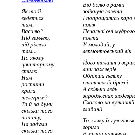
Від болю в рамці
Як тобі
зойкнула газета –
ведеться
І попрощались каро з
там,
повік
Василю?
Печальні очі мудрого
Під землею,
поета
під ріллею –
У молодий, у
там...
лермонтовський вік.
По якому
Його талант з верш
цвинтарному
лиш зажеврів,
стилю
Обпікши пельку
Нам
сталінській брехні.
ростити
А скільки ледь
крила
зароджених шедеврі
телеграм?
Схололо на вулканній
Та й на думи
глибині!
скільки того
попиту,
То з ляку їх гулагівськ
На задуми
горили
скільки того
В міліції паліччям