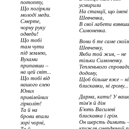
потопту,
усмирили
Що погіркли
На станції, що імені
молоді меди.
Шевченка,
Смерте,
В свої лабети взявш
чорну руку
Симоненка.
одведи!
Що тобі
Вони б те саме скоїл
там чути
Шевченку,
під землею,
Якби той жив, – не
Вухами
тільки Симоненку.
припавши –
Тепленького спровад
на цей світ...
додому,
Що тобі від
Щоб більше вже – ні
нашого єлею
блискавки, ні грому...
Юних
Дарма, кати! У ваш
привілейних
тім'я й дім
гірколіт!
Б'ють Василеві
Та й на
блискавка і грім.
брови впали
Он шерсть димить 
зорі чорні,
кружля смердючий п
Та й