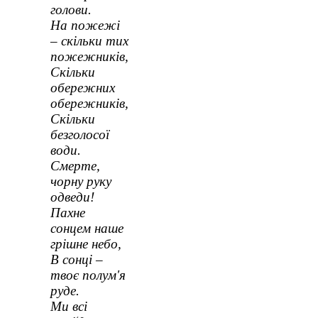
голови.
На пожежі
– скільки тих
пожежників,
Скільки
обережних
обережників,
Скільки
безголосої
води.
Смерте,
чорну руку
одведи!
Пахне
сонцем наше
грішне небо,
В сонці –
твоє полум'я
руде.
Ми всі