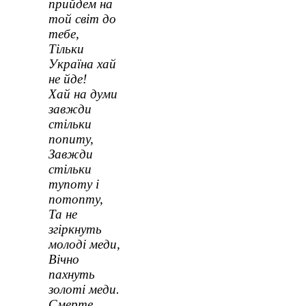
прийдем на
той світ до
тебе,
Тільки
Україна хай
не йде!
Хай на думи
завжди
стільки
попиту,
Завжди
стільки
тупоту і
потопту,
Та не
згіркнуть
молоді меди,
Вічно
пахнуть
золоті меди.
Смерте,