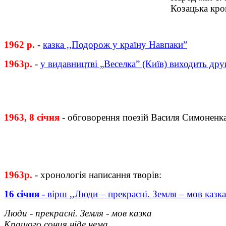
Козацька кров
1962 р.
-
казка ,,Подорож у країну Навпаки”
1963р.
-
у видавництві „Веселка” (Київ) виходить дру
1963, 8 січня
- обговорення поезій Василя Симоненка
1963р.
- хронологія написання творів:
16 січня
- вірш ,,Люди – прекрасні. Земля – мов каз
Люди - прекрасні. Земля - мов казка
Кращого сонця ніде нема.