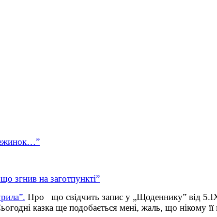
стежинок…”
що згнив на заготпункті”
рила”.
Про що свідчить запис у „Щоденнику” від 5.ІХ
огодні казка ще подобається мені, жаль, що нікому її