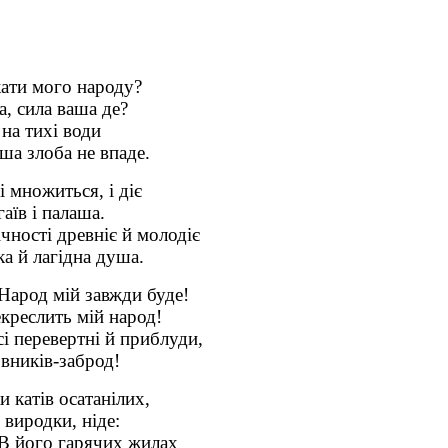
кати мого народу?
а, сила ваша де?
 на тихі води
ша злоба не впаде.
і множиться, і діє
аїв і палаша.
чності древніє й молодіє
а й лагідна душа.
 Народ мій завжди буде!
екреслить мій народ!
і перевертні й приблуди,
овників-заброд!
 катів осатанілих,
 виродки, ніде:
 В його гарячих жилах