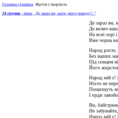
Головна сторінка
Життя і творчість
24 грудня
- вірш ,,Де зараз ви, кати, мого народу?..”
Де зараз ви, 
Де велич ваш
На ясні зорі і
Вже чорна ва
Народ росте, 
Без ваших наг
Під сонцем ві
Його жорсток
Народ мій є!
Ніхто не пер
Пощезнуть вс
І орди завой
Ви, байстрюки
Не забувайте,
Народ мій є!