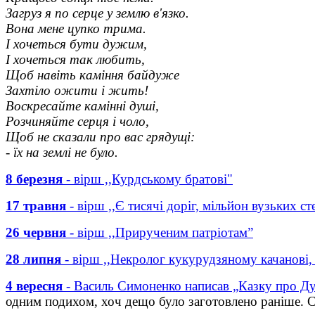
Загруз я по серце у землю в'язко.
Вона мене цупко трима.
І хочеться бути дужим,
І хочеться так любить,
Щоб навіть каміння байдуже
Захтіло ожити і жить!
Воскресайте камінні душі,
Розчиняйте серця і чоло,
Щоб не сказали про вас грядущі:
- їх на землі не було.
8 березня
- вірш ,,Курдському братові"
17 травня
- вірш ,,Є тисячі доріг, мільйон вузьких 
26 червня
- вірш ,,Прирученим патріотам”
28 липня
- вірш ,,Некролог кукурудзяному качанові, 
4 вересня
- Василь Симоненко написав „Казку про Ду
одним подихом, хоч дещо було заготовлено раніше. Сь