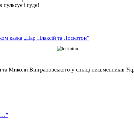
 пульсує і гуде!
ком казка „Цар Плаксій та Лоскотон”
 та Миколи Вінграновського у спілці письменників Ук
ка…”