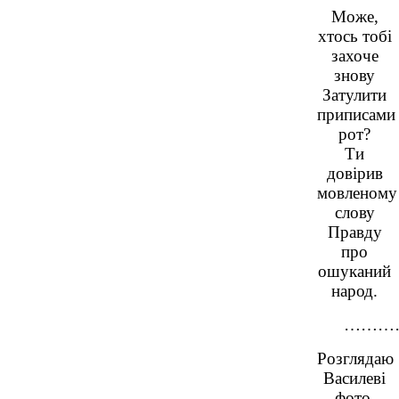
Може,
хтось тобі
захоче
знову
Затулити
приписами
рот?
Ти
довірив
мовленому
слову
Правду
про
ошуканий
народ.
………
Розглядаю
Василеві
фото,