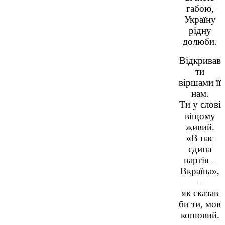
габою,
Україну
рідну
долюби.
Відкривав
ти
віршами її
нам.
Ти у слові
віщому
живий.
«В нас
єдина
партія –
Вкраїна»,
–
як сказав
би ти, мов
кошовий.