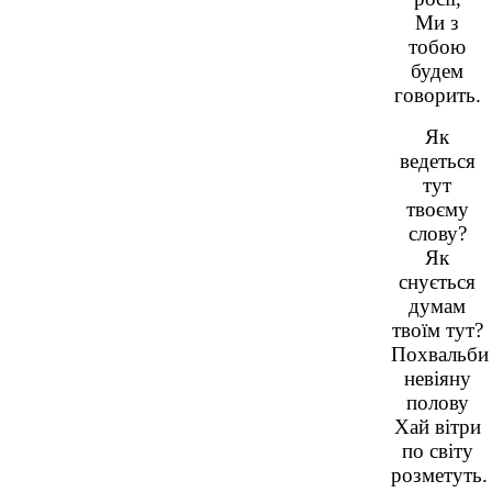
Ми з
тобою
будем
говорить.
Як
ведеться
тут
твоєму
слову?
Як
снується
думам
твоїм тут?
Похвальби
невіяну
полову
Хай вітри
по світу
розметуть.