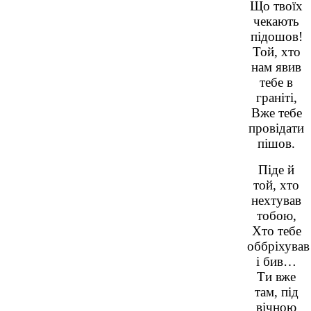
Що твоїх
чекають
підошов!
Той, хто
нам явив
тебе в
граніті,
Вже тебе
провідати
пішов.
Піде й
той, хто
нехтував
тобою,
Хто тебе
оббріхував
і бив…
Ти вже
там, під
вічною