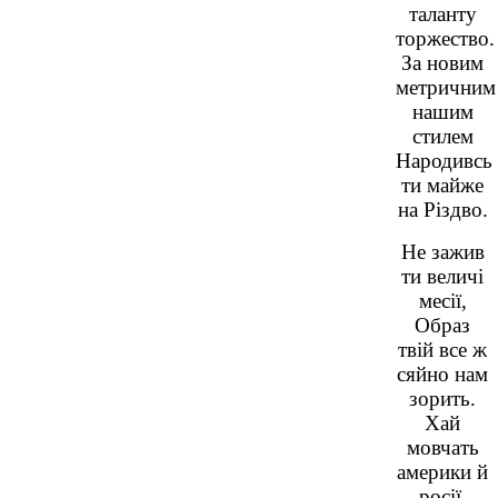
таланту
торжество.
За новим
метричним
нашим
стилем
Народивсь
ти майже
на Різдво.
Не зажив
ти величі
месії,
Образ
твій все ж
сяйно нам
зорить.
Хай
мовчать
америки й
росії,