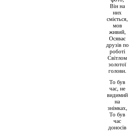
Він на
них
сміється,
мов
живий,
Осяває
друзів по
роботі
Світлом
золотої
голови.
То був
час, не
видимий
на
знімках,
То був
час
доносів