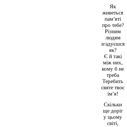
Як
живеться
пам’яті
про тебе?
Різним
людям
згадуєшся
як?
Є й такі
між них,
кому б не
треба
Теребить
святе твоє
ім’я!
Скільки
ще доріг
у цьому
світі,