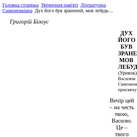
Головна сторінка
Увічнення пам'яті
Літературна
Симоненкіана
Дух його був зранений, мов лебудь…
Григорій Білоус
ДУХ
ЙОГО
БУВ
ЗРАН
МОВ
ЛЕБУ
(Уривок)
Василеві
Симонен
присвячу
Вечір цей
– на честь
твою,
Василю.
Це –
твого