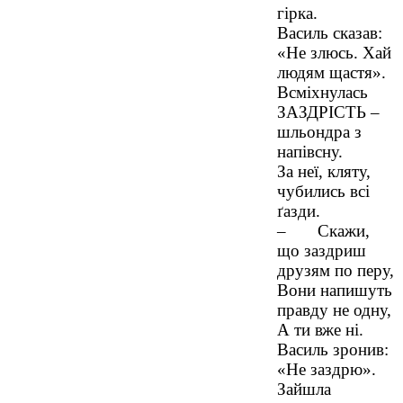
гірка.
Василь сказав:
«Не злюсь. Хай
людям щастя».
Всміхнулась
ЗАЗДРІСТЬ –
шльондра з
напівсну.
За неї, кляту,
чубились всі
ґазди.
– Скажи,
що заздриш
друзям по перу,
Вони напишуть
правду не одну,
А ти вже ні.
Василь зронив:
«Не заздрю».
Зайшла