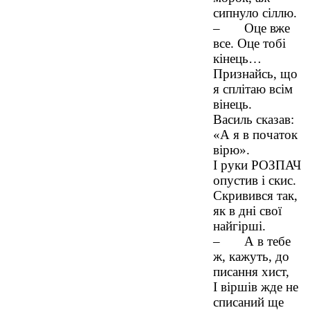
сипнуло сіллю.
– Оце вже
все. Оце тобі
кінець…
Признайсь, що
я сплітаю всім
вінець.
Василь сказав:
«А я в початок
вірю».
І руки РОЗПАЧ
опустив і скис.
Скривився так,
як в дні свої
найгірші.
– А в тебе
ж, кажуть, до
писання хист,
І віршів жде не
списаний ще