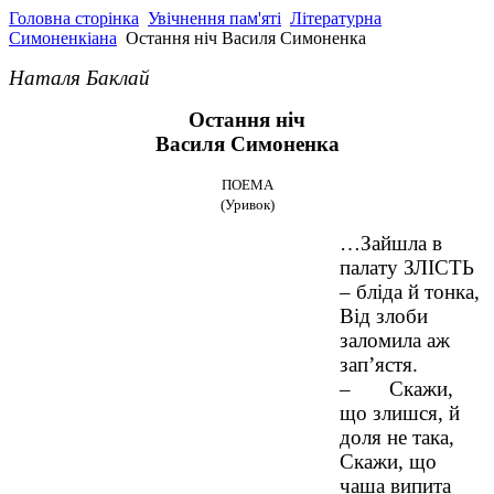
Головна сторінка
Увічнення пам'яті
Літературна
Симоненкіана
Остання ніч Василя Симоненка
Наталя Баклай
Остання ніч
Василя Симоненка
ПОЕМА
(Уривок)
…Зайшла в
палату ЗЛІСТЬ
– бліда й тонка,
Від злоби
заломила аж
зап’ястя.
– Скажи,
що злишся, й
доля не така,
Скажи, що
чаша випита