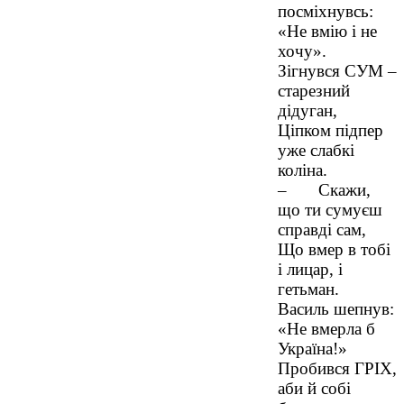
посміхнувсь:
«Не вмію і не
хочу».
Зігнувся СУМ –
старезний
дідуган,
Ціпком підпер
уже слабкі
коліна.
– Скажи,
що ти сумуєш
справді сам,
Що вмер в тобі
і лицар, і
гетьман.
Василь шепнув:
«Не вмерла б
Україна!»
Пробився ГРІХ,
аби й собі