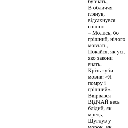
бурчать,
В обличчя
глянув,
відсахнувся
спішно.
– Молись, бо
грішний, нічого
мовчать,
Покайся, як усі,
яко закони
вчать.
Крізь зуби
мовив: «Я
помру і
грішний».
Ввірвався
ВІДЧАЙ весь
блідий, як
мрець,
Шугнув у
морок, аж