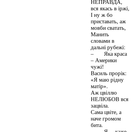
НЕПРАВДА,
вся якась в іржі,
І ну ж бо
приставать, аж
мовби сватать,
Манить
словами в
дальні рубежі:
– Яка краса
– Америки
чужі!
Василь прорік:
«Я маю рідну
матір».
Аж цвіллю
НЕЛЮБОВ вся
зацвіла.
Сама цвіте, а
наче громом
бита.
– Я, – каже,