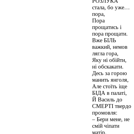
РОЗЛУКА
стала, бо уже…
пора,
Пора
прощатись і
пора прощати.
Вже БІЛЬ
важкий, немов
лягла гора,
Яку ні обійти,
ні обскакати.
Десь за горою
манить янголя,
Але стоїть іще
БІДА в палаті,
Й Василь до
СМЕРТІ твердо
промовля:
– Бери мене, не
смій чіпати
матір.