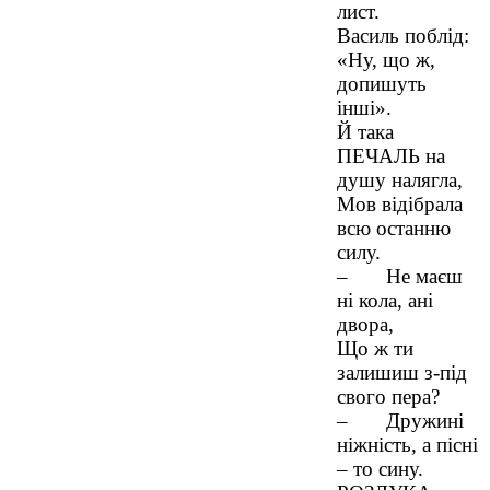
лист.
Василь поблід:
«Ну, що ж,
допишуть
інші».
Й така
ПЕЧАЛЬ на
душу налягла,
Мов відібрала
всю останню
силу.
– Не маєш
ні кола, ані
двора,
Що ж ти
залишиш з-під
свого пера?
– Дружині
ніжність, а пісні
– то сину.