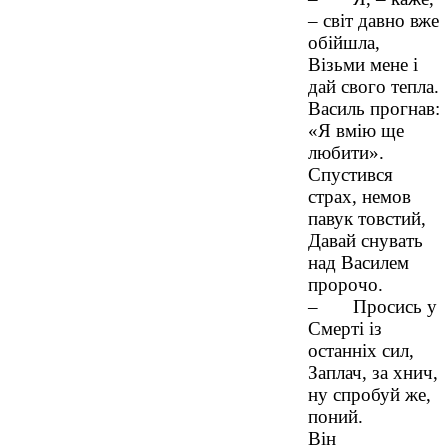
– світ давно вже
обійшла,
Візьми мене і
дай свого тепла.
Василь прогнав:
«Я вмію ще
любити».
Спустився
страх, немов
павук товстий,
Давай снувать
над Василем
пророчо.
– Просись у
Смерті із
останніх сил,
Заплач, за хнич,
ну спробуй же,
поний.
Він