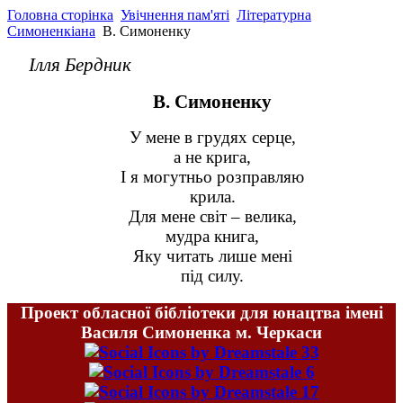
Головна сторінка
Увічнення пам'яті
Літературна
Симоненкіана
В. Симоненку
Ілля Бердник
В. Симоненку
У мене в грудях серце,
а не крига,
І я могутньо розправляю
крила.
Для мене світ – велика,
мудра книга,
Яку читать лише мені
під силу.
Проект обласної бібліотеки для юнацтва імені
Василя Симоненка м. Черкаси