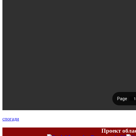
спогади
Проект облас