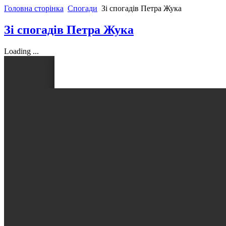
Головна сторінка
Спогади
Зі спогадів Петра Жука
Зі спогадів Петра Жука
Loading ...