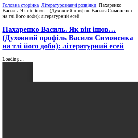
Головна сторінка
Літературознавчі розвідки
Пахаренко
Василь. Як він ішов…(Духовний профіль Василя Симоненка
на тлі його доби): літературний есей
Пахаренко Василь. Як він ішов…
(Духовний профіль Василя Симоненка
на тлі його доби): літературний есей
Loading ...