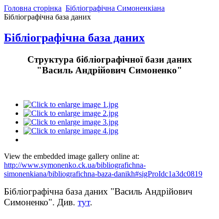
Головна сторінка
Бібліографічна Симоненкіана
Бібліографічна база даних
Бібліографічна база даних
Структура бібліографічної бази даних
"Василь Андрійович Симоненко"
View the embedded image gallery online at:
http://www.symonenko.ck.ua/bibliografichna-
simonenkiana/bibliografichna-baza-danikh#sigProIdc1a3dc0819
Бібліографічна база даних "Василь Андрійович
Симоненко". Див.
тут
.