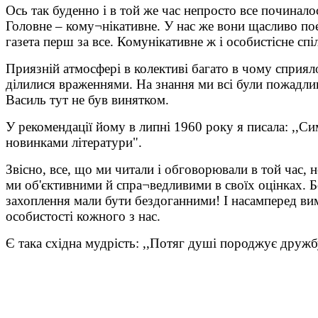
Ось так буденно і в той же час непросто все починало
Головне – кому¬нікативне. У нас же вони щасливо по
газета перш за все. Комунікативне ж і особистісне сп
Приязній атмосфері в колективі багато в чому сприял
ділилися враженнями. На знання ми всі були пожадлив
Василь тут не був винятком.
У рекомендації йому в липні 1960 року я писала: ,,
новинками літератури".
Звісно, все, що ми читали і обговорювали в той час, 
ми об'єктивними й спра¬ведливими в своїх оцінках. Б
захоплення мали бути бездоганними! І насамперед ви
особистості кожного з нас.
Є така східна мудрість: ,,Потяг душі породжує дружбу