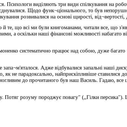
ся. Психологи виділяють три види спілкування на робот
єднувалися. Щодо функ¬ціонального, то був непорушни
ілкування розвивалися на основі щирості, від¬вертості
о й те, що всі ми були книгоманами, читали все, що з'
ими, а оскільки наші фінансові можливості набагато ві
Симоненко систематично працює над собою, дуже багато
не запа¬м'яталося. Адже відбувалися запальні наші дис
о, як не парадоксально, найприскіпливіше ставилися до
могливим до прочитаного був наш Василь. Гадаю, все 
. Потяг розуму породжує повагу" (,,Гілки персика"). Ц