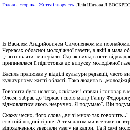
Головна сторінка
Життя і творчість
Лілія Шитова Я ВОСКРЕ
Із Василем Андрійовичем Симоненком ми познайомилис
Черкасах обласної молодіжної газети, в якій я мала 
,,заготовляти" матеріали. Однак вихід газети відклад
припинялася й підготовка до випуску молодіжної газе
Василь працював у відділі культури редакції, часто ви
культурному житті області. Така людина в ,,молодіжці
Говорити було нелегко, оскільки і ставки і гонорар в
Олеся, забрав до Черкас і свою матір Ганну Федорівну
відмовлятися якось незручно. Я подумаю". Він подумав
Скажу чесно, його слова ,,ви зі мною так говорите...
совісній людині гірше. А тим часом ми все таки не вт
відрядженнях звертали увагу на кадри. Та й самі моло