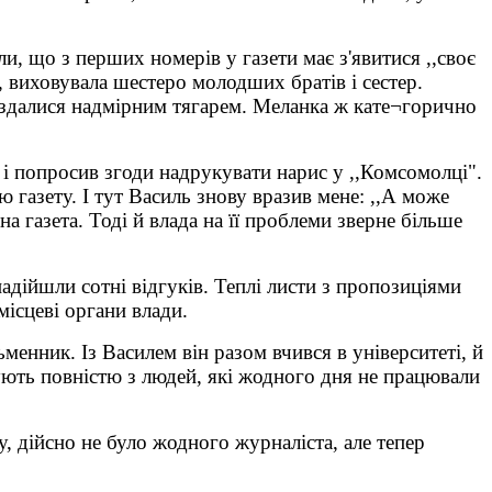
и, що з перших номерів у газети має з'явитися ,,своє
, виховувала шестеро молодших братів і сестер.
и здалися надмірним тягарем. Меланка ж кате¬горично
і попросив згоди надрукувати нарис у ,,Комсомолці".
ю газету. І тут Василь знову вразив мене: ,,А може
 газета. Тоді й влада на її проблеми зверне більше
адійшли сотні відгуків. Теплі листи з пропозиціями
ісцеві органи влади.
енник. Із Василем він разом вчився в університеті, й
ють повністю з людей, які жодного дня не працювали
у, дійсно не було жодного журналіста, але тепер