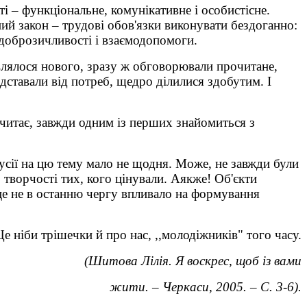
і – функціональне, комунікативне і особистісне.
й закон – трудові обов'язки виконувати бездоганно:
, доброзичливості і взаємодопомоги.
являлося нового, зразу ж обговорювали прочитане,
дставали від потреб, щедро ділилися здобутим. І
 читає, завжди одним із перших знайомиться з
кусії на цю тему мало не щодня. Може, не завжди були
 творчості тих, кого цінували. Аякже! Об'єкти
це не в останню чергу впливало на формування
е ніби трішечки й про нас, ,,молодіжників" того часу.
(Шитова Лілія. Я воскрес, щоб із вами
жити. – Черкаси, 2005. – С. 3-6).