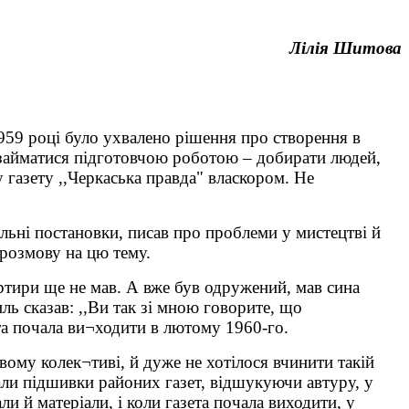
Лілія Шитова
59 році було ухвалено рішення про створення в
м займатися підготовчою роботою – добирати людей,
у газету ,,Черкаська правда" власкором. Не
ральні постановки, писав про проблеми у мистецтві й
 розмову на цю тему.
вартири ще не мав. А вже був одружений, мав сина
ль сказав: ,,Ви так зі мною говорите, що
ета почала ви¬ходити в лютому 1960-го.
овому колек¬тиві, й дуже не хотілося вчинити такій
чали підшивки районих газет, відшукуючи автуру, у
и й матеріали, і коли газета почала виходити, у