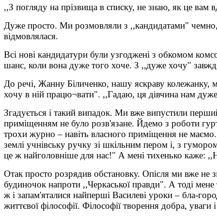
,,З погляду на прізвища в списку, не знаю, як це вам
Дуже просто. Ми розмовляли з ,,кандидатами" чемно, д
відмовлялася.
Всі нові кандидатури були узгоджені з обкомом комсом
шанс, коли вона дуже того хоче. З ,,дуже хочу" завжди
До речі, Жанну Біличенко, нашу яскраву колежанку, м
хочу в ній працю¬вати". ,,Гадаю, ця дівчина нам дуж
Згадується і такий випадок. Ми вже випустили перший
приміщенням не було розв'язане. Йдемо з роботи гурт
трохи журно – навіть власного приміщення не маємо
землі учнівську ручку зі шкільним пером і, з гумором,
це ж найголовніше для нас!" А мені тихенько каже: ,,
Отак просто розрядив обстановку. Опісля ми вже не з
будиночок напроти ,,Черкаської правди". А тоді мене 
ж і запам'яталися найперші Василеві уроки – бла-горо
життєвої філософії. Філософії творення добра, уваги і