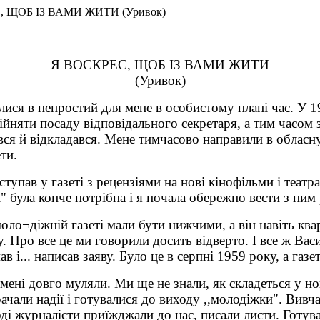
С, ЩОБ ІЗ ВАМИ ЖИТИ (Уривок)
Я ВОСКРЕС, ЩОБ ІЗ ВАМИ ЖИТИ
(Уривок)
я в непростий для мене в особистому плані час. У 19
обійняти посаду відповідального секретаря, а тим часо
ався й відкладався. Мене тимчасово направили в обласн
ти.
ступав у газеті з рецензіями на нові кінофільми і теат
" була конче потрібна і я почала обережно вести з ним
 моло¬діжній газеті мали бути нижчими, а він навіть к
. Про все це ми говорили досить відверто. І все ж Васи
 і... написав заяву. Було це в серпні 1959 року, а газ
" мені довго муляли. Ми ще не знали, як складеться у н
рачали надії і готувалися до виходу ,,молодіжки". Вив
ді журналісти приїжджали до нас, писали листи. Готувал