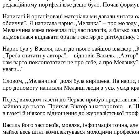
редакційному портфелі вже дещо було. Почав формув
Написані й організовані матеріали ми давали читати о
обличчя". Я написала нарис ,,Меланка" – про молоду 
Меланчина мама померла під час пологів, а батько за
відмовилася віддавати братів і сестер до дитбудинку. 
Нарис був у Василя, коли до нього зайшов власкор ,,
,,Треба спитати у автора", – відповів Василь. ,,Автор
нам варто поклопотатися не про себе, а про Меланку? 
уваги..."
Словом, ,,Меланчина" доля була вирішена. На нарис, 
про допомогу написали Меланці люди з усіх усюд кра
Перед виходом газети до Черкас прибув представник Ц
зайшов до нього. Приїхав Віктор з насторогою – в Ц
в газеті й ніякого відношення до журналістської проф
Василь його заспокоїв, мовляв, інформація точна, але
майже весь штат комплектувався молодими професіон