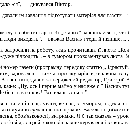
 вдало¬ся", — дивувався Віктор.
авали їм завдання підготувати матеріал для газети – і
олу і в обкомі партії. Зі ,,старих" залишилися ті, хто
 люди виходять", – вважав Василь і тоді, й пізніше, і, 
и запросили на роботу, ледь прочитавши її листа: ,,К
е-дуже підходить", – з гумором прокоментував листа В
 номер газети (програмну передову статтю ,,Здрастуй, 
ом, задоволені – газета, про яку мріяли, ось вона, в 
. А наш, нещодавно затверджений редактор, Григорій 
 каже: ,,Ну, ось і перше майно у нас вже є!" Василь тут
Не беріть в голову! Все влаштується!"
вер¬тали ні на що уваги, весело, з гумором, ходили з
таки мучило сумління, що зірвався Василь із ,,обжитог
дства, обов'язковості, витримки. Я б так сказала – уро
 любові до людей, якою він завше керувався і в своїх вч