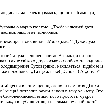
 людина сама переконувалась, що це не її амплуа,
 буквально марив газетою. ,,Треба ж людині дати
здається, ніколи не помилявся.
оли вже, зрештою, вийде ,,Молодіжка"? Дуже-дуже
асиль.
юний друже!" до неї написав Василь), а питання з
руках, пахне свіжою друкарською фарбою, та водночас
Володимирович Суховершко, нахиляється, піднімає із
 же підхоплює: ,,Та ще ж і яке! ,,Стило"! А ,,стило" –
 приміщення в приміщення, аж поки нам не виділили
о" місця і потрапив разом з нами в таку ха¬лепу. Ото
ки Симоненківської етики, його простої й мудрої
инках, і в публіцистиці, і в громадян¬ській поезії.