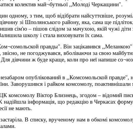
атися колектив май¬бутньої ,,Молоді Черкащини".
дин одному, з тим, щоб відібрати найсуттєвіше, розуміл
дівчину зі Шполянського району, яка, сама ще підліток
лишив сім'ю – пішов слідом за мачухою, якій чужі діт
Залишила школу і стала виховувати їх сама.
Ком¬сомольской правды". Він зацікавився ,,Меланкою" 
", звісно, не погоджувався, вболіваючи за свою майбутн
Для дівчини ж буде краще, коли про неї напише со¬юзна
незабаром опублікований в ,,Комсомольской правде", н
їни. Заворушився і райком комсомолу, поактивнішали м
К комсомолу Віктор Близнець, згодом – відомий письм
К надійшла інформація, що редакцію в Черкасах форму
есії не мають.
 застаріла. В списку, врученому нам в обкомі комсомол
алами.