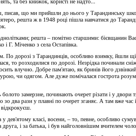
ть, та без книжок, користі не надто...
 писав, що ми прийшли до нього у Тарандинську школу
ятеро, решта ж в 1948 році пішла навчатися до Таранд
ок.
о однолітками; решта – помітно старшими: бієвщанин В
 і Г. Міченко з села Остапівка.
м. По дорозі з Тарандинців, особливо взимку, йшли щ
лася, то розходилися по дорозі. Незрідка починали сні
осить влучно. Добре пам'ятаю, як бринів його дзвінкий 
атурою, чи одягом. Але дуже помічалася гострота розум
болото замерзне, починають очерет різати і у двори тяга
зо два рази у плавні по очерет зганяє. А там вже час і
в відкрокуєш.
 у дев'ятому класі, восени, – то, певне, особливо сум
друга, і за батька, і був найголовнішим вчителем чоло