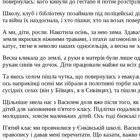
повернулась: кого кинули до гестапо й потім розстріл
Школу, клуб і бібліотеку позаймали під поліцейські ді
та війна їх наздогнала, і хто пішки, хто на возах пове
А ми, діти, росли. Накотила осінь, за нею зима. Здава
земля вкрилася ніжними травами, і птахи загомоніли 
катує, тягне в неволю наших односельців, а весна не 
Весна кликала до землі, а руки в матерів були лише од
рукам синів чи дочок. Діти працювали майже на всіх 
Та якось селом пішла чутка, що повернулась з евакуаці
ось наприкінці осені ми зібрали в полотняні торби з
сусідніх селах (він у Біївцях, я в Єнківцях), та пішл
Щільніше звела нас з Василем доля вже після того, як
дітей для заповнення п'ятого класу. Підлітки подалис
молодших, зовсім маленьких дітей. Ось тоді бієвськ
П'ятий клас ми провчилися у Єнківській школі. Василь
правопису і давав мені перечитати. Що казати, важко 