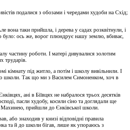
тивістів подалися з обозами і чередами худоби на Схід;
ле вона таки прийшла, і дерева у садах розквітнули, і
но було: ось же, ворог плюндрує нашу землю, вбиває,
малу частину роботи. І матері дивувалися золотим
х трударів.
мі кімнату під житло, а потім і школу вивільнили. І
ь до школи. Так що ми з Василем Симоненком, хоч в
нківцях, ані в Біївцях не набралося трьох десятків
осподі, пасли худобу, косили сіно та доглядали ще
ем Махинею, прийшли до Єнківської школи.
ав, або знаходив у книзі відповідні правила
ика та й до школи бігав, лише як упораюсь з