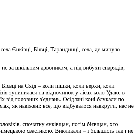
ела Єнківці, Біївці, Тарандинці, села, де минуло
е за шкільним дзвоником, а під вибухи снарядів,
 Бієвці на Схід – коли пішки, коли верхи, коли
зія зупинилася на відпочинок у лісах коло Удаю, в
їх від головних з'єднань. Осідлані коні блукали по
елах, як навіжені: все, що відбувалося навкруги, нас не
оловіків, спочатку єнківщан, потім бієвщан, хто
імецькою свастикою. Викликали – і більшість так і не