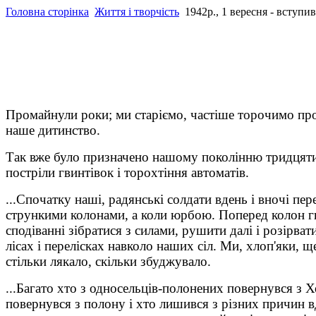
Головна сторінка
Життя і творчість
1942р., 1 вересня - вступи
Промайнули роки; ми старіємо, частіше торочимо про н
наше дитинство.
Так вже було призначено нашому поколінню тридцятих
постріли гвинтівок і торохтіння автоматів.
...Спочатку наші, радянські солдати вдень і вночі пер
стрункими колонами, а коли юрбою. Поперед колон гна
сподіванні зібратися з силами, рушити далі і розірват
лісах і перелісках навколо наших сіл. Ми, хлоп'яки, ще
стільки лякало, скільки збуджувало.
...Багато хто з односельців-полонених повернувся з Х
повернувся з полону і хто лишився з різних причин в