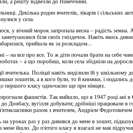
яли, а решту відвезли до Німеччини.
льниці. Декілька родин вчителів, лікарів і сільських ак
рнулися у села.
лося, у вічний морок запропала весна – радість земна. А
і заметушилися біля своїх гніздечок. Навіть якось див
забарилася, прийшла як за розкладом...
ні – на все про все. То ж діти почали брати на себе чи
роботах – а що поробиш, коли села збідніли на доросли
ї вчителька. Поліцаї навіть виділили їй у шкільному до
алишки зошитів, а в кого були, то й книжки, і подалис
и до першого класу одночасно ще при німцях.
 прогнали фашистів. Так вийшло, що в 1947 році ані в Є
я до Донбасу, вугілля добувати; дрібніші працювали в г
і п'ятикласники разом з вчителем, Андрієм Федотович
 на уроках раз у раз дивився до мене в зошит, підказув
в мене йшло. До п'ятого класу я взагалі не мав підручн