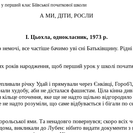
в у перший клас Біївської початкової школи
А МИ, ДІТИ, РОСЛИ
І. Цьохла, однокласник, 1973 р.
емочі, все частіше бачимо уві сні Батьківщину. Рідні с
 років народження, щоб перший урок у школі почати н
епливали річку Удай і прямували через Єнківці, Гороб'ї,
ли худобу, аби не дісталася фашистам. Ціла кінна диві
и кільце оточення, яке ще не надто щільно відгородило 
 не надто розуміли, що саме відбувається і бігали по с
орольської ями. Та ненадовго повернувся; скоро всіх ч
дома, викликали до Лубен: нібито видати документи з н