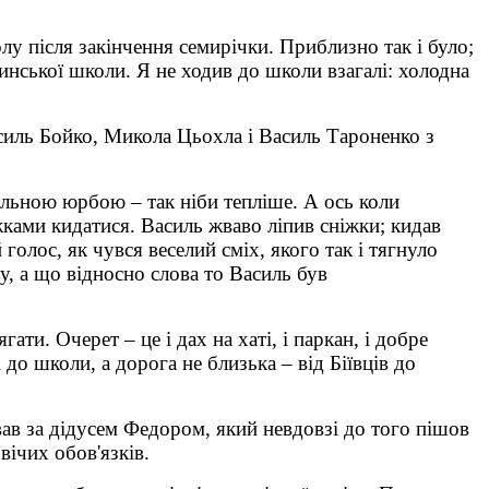
 після закінчення семирічки. Приблизно так і було;
инської школи. Я не ходив до школи взагалі: холодна
асиль Бойко, Микола Цьохла і Василь Тароненко з
ільною юрбою – так ніби тепліше. А ось коли
жками кидатися. Василь жваво ліпив сніжки; кидав
голос, як чувся веселий сміх, якого так і тягнуло
у, а що відносно слова то Василь був
ти. Очерет – це і дах на хаті, і паркан, і добре
 до школи, а дорога не близька – від Біївців до
ував за дідусем Федором, який невдовзі до того пішов
вічих обов'язків.