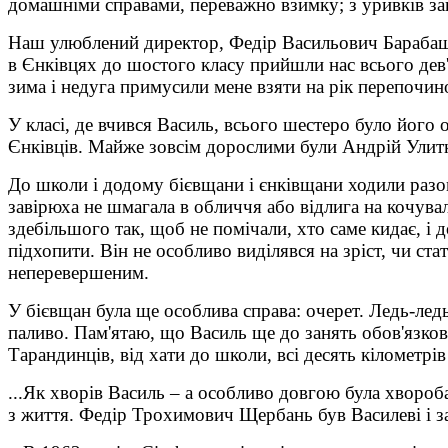
домашніми справами, переважно взимку; з уривків заня
Наш улюблений директор, Федір Васильович Барабаш,
в Єнківцях до шостого класу прийшли нас всього дев'
зима і недуга примусили мене взяти на рік перепочин
У класі, де вчився Василь, всього шестеро було йог
Єнківців. Майже зовсім дорослими були Андрій Улитко
До школи і додому бієвщани і єнківщани ходили разо
завірюха не шмагала в обличчя або відлига на кочува
здебільшого так, щоб не помічали, хто саме кидає, і д
підхопити. Він не особливо виділявся на зріст, чи ст
неперевершеним.
У бієвщан була ще особлива справа: очерет. Ледь-ледь 
паливо. Пам'ятаю, що Василь ще до занять обов'язково 
Тарандинців, від хати до школи, всі десять кілометрі
...Як хворів Василь – а особливо довгою була хвороба
з життя. Федір Трохимович Щербань був Василеві і за 